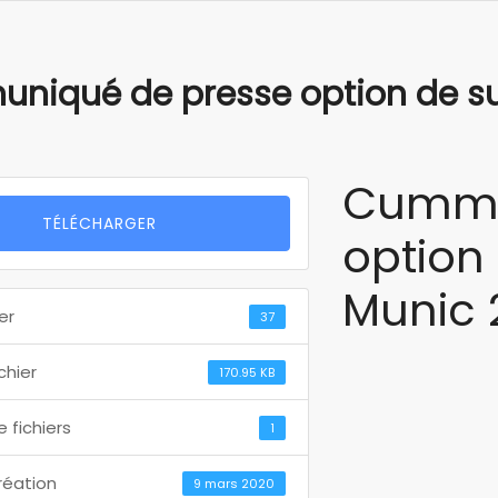
iqué de presse option de su
Cummu
TÉLÉCHARGER
optio
Munic 
er
37
ichier
170.95 KB
 fichiers
1
réation
9 mars 2020