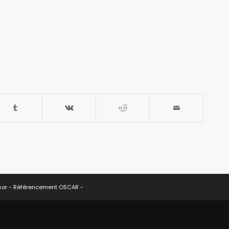
sor -
Référencement OSCAR
-