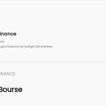
Finance
bio.
egra Finance
ait rédigé 128 entrées.
FINANCE
 Bourse