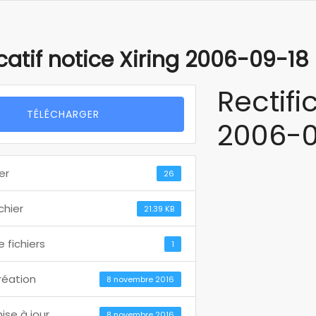
icatif notice Xiring 2006-09-18
Rectif
TÉLÉCHARGER
2006-0
er
26
ichier
21.39 KB
 fichiers
1
réation
8 novembre 2016
ise à jour
8 novembre 2016