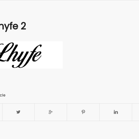
hyfe 2
cle