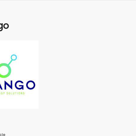
go
cle