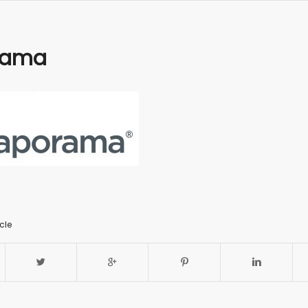
rama
cle