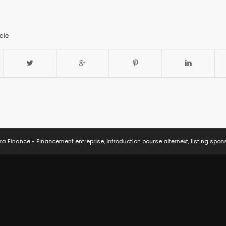
cle
ra Finance - Financement entreprise, introduction bourse alternext, listing spon