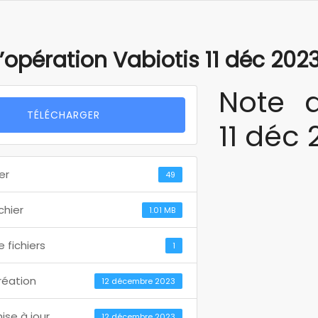
’opération Vabiotis 11 déc 202
Note d
TÉLÉCHARGER
11 déc 
er
49
ichier
1.01 MB
 fichiers
1
réation
12 décembre 2023
ise à jour
12 décembre 2023