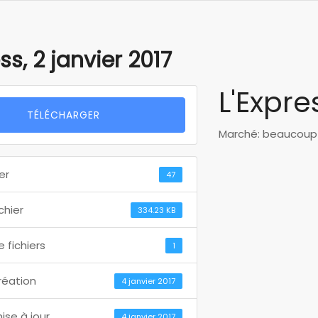
ss, 2 janvier 2017
L'Expre
TÉLÉCHARGER
Marché: beaucoup 
er
47
ichier
334.23 KB
 fichiers
1
réation
4 janvier 2017
ise à jour
4 janvier 2017