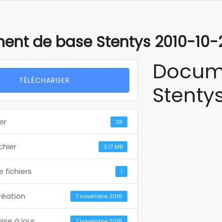
ent de base Stentys 2010-10-
Docu
TÉLÉCHARGER
Stenty
er
28
ichier
3.17 MB
 fichiers
1
réation
7 novembre 2016
ise à jour
7 novembre 2016