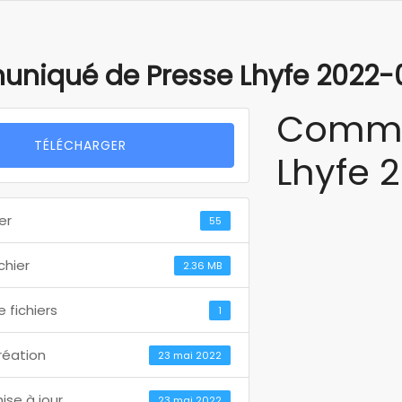
niqué de Presse Lhyfe 2022-
Commu
TÉLÉCHARGER
Lhyfe 
er
55
ichier
2.36 MB
 fichiers
1
réation
23 mai 2022
ise à jour
23 mai 2022