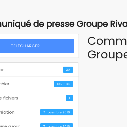
niqué de presse Groupe Riva
Commu
TÉLÉCHARGER
Groupe
er
32
ichier
195.15 KB
 fichiers
1
réation
7 novembre 2016
ise à jour
7 novembre 2016