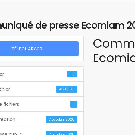
niqué de presse Ecomiam 2
Commu
TÉLÉCHARGER
Ecomi
er
117
ichier
412.63 KB
 fichiers
1
réation
7 octobre 2020
ise à jour
7 octobre 2020