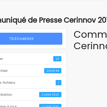
iqué de Presse Cerinnov 2019
Commu
TÉLÉCHARGER
Cerinno
er
23
ichier
216.50 KB
 fichiers
1
réation
2 juillet 2020
ise à jour
2 juillet 2020