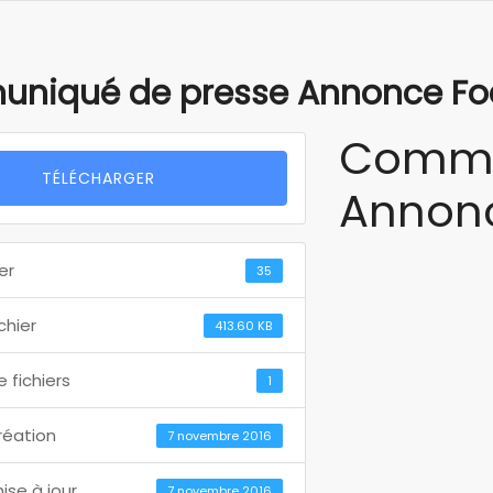
niqué de presse Annonce Foc
Commu
TÉLÉCHARGER
Annonc
er
35
ichier
413.60 KB
 fichiers
1
réation
7 novembre 2016
ise à jour
7 novembre 2016