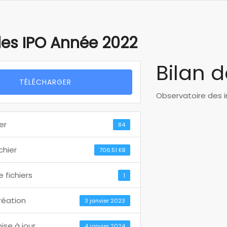
des IPO Année 2022
Bilan 
TÉLÉCHARGER
Observatoire des i
er
84
ichier
706.51 KB
 fichiers
1
réation
3 janvier 2023
ise à jour
4 janvier 2024