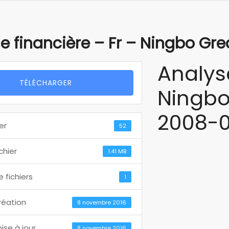
e financière – Fr – Ningbo Gre
Analys
TÉLÉCHARGER
Ningb
2008-0
er
52
ichier
1.41 MB
 fichiers
1
réation
8 novembre 2016
ise à jour
8 novembre 2016