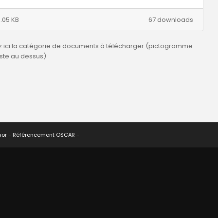
.05 KB
67 downloads
z ici la catégorie de documents à télécharger (pictogramme
uste au dessus)
sor -
Référencement OSCAR
-