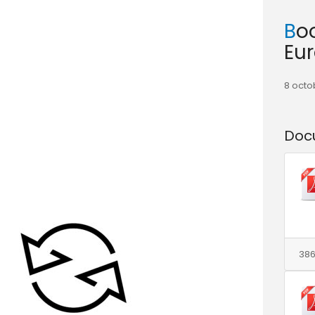
Boostheat – Introduction
Eu
8 octo
Doc
386