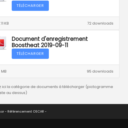
TÉLÉCHARGER
.11 KB
72 downloads
Document d'enregistrement
Boostheat 2019-09-11
TÉLÉCHARGER
1 MB
95 downloads
z ici la catégorie de documents à télécharger (pictogramme
uste au dessus)
sor -
Référencement OSCAR
-