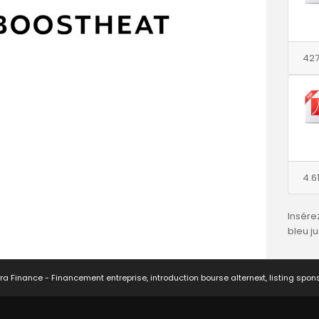
427
4.6
Insére
bleu j
ra Finance - Financement entreprise, introduction bourse alternext, listing spon