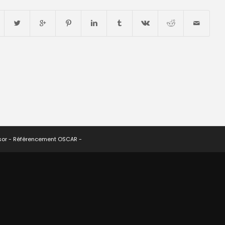
sor -
Référencement OSCAR
-