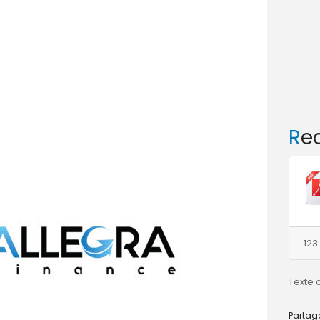
R
123
Texte 
Partage