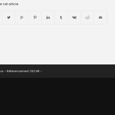
r cet article
sor -
Référencement OSCAR
-