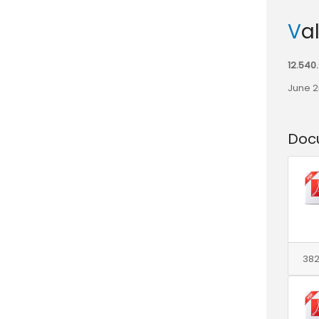
Va
12.540
June 2
Doc
382