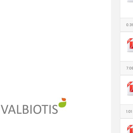
0.3
7.0
1.0