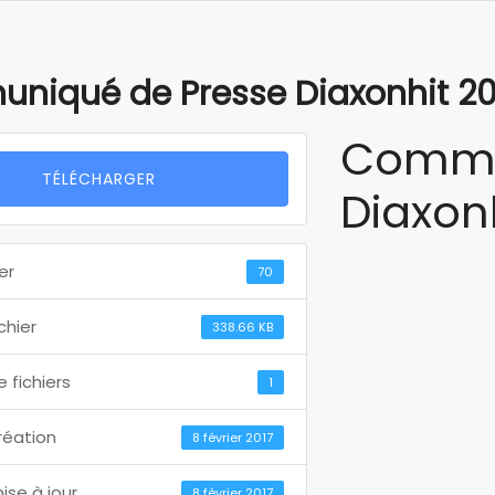
niqué de Presse Diaxonhit 2
Commu
TÉLÉCHARGER
Diaxon
er
70
ichier
338.66 KB
 fichiers
1
réation
8 février 2017
ise à jour
8 février 2017