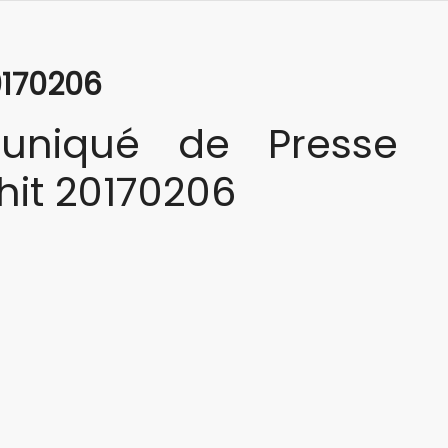
0170206
niqué de Presse
hit 20170206